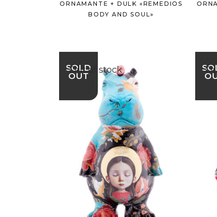
ORNAMANTE + DULK «REMEDIOS
ORNA
BODY AND SOUL»
SOLD
SO
Out of stock
Ou
OUT
O