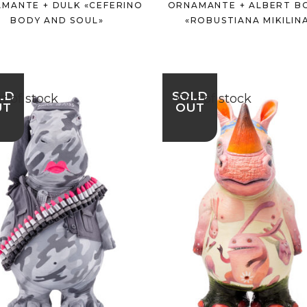
MANTE + DULK «CEFERINO
ORNAMANTE + ALBERT B
BODY AND SOUL»
«ROBUSTIANA MIKILIN
LD
SOLD
t of stock
Out of stock
UT
OUT