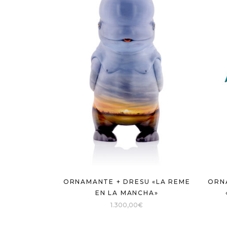
ORNAMANTE + DRESU «LA REME
ORN
EN LA MANCHA»
1.300,00
€