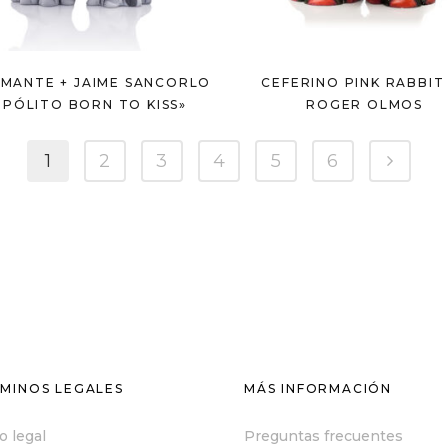
MANTE + JAIME SANCORLO
CEFERINO PINK RABBIT
IPÓLITO BORN TO KISS»
ROGER OLMOS
1
2
3
4
5
6
MINOS LEGALES
MÁS INFORMACIÓN
o legal
Preguntas frecuentes