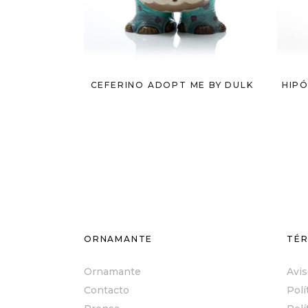
CEFERINO ADOPT ME BY DULK
HIP
ORNAMANTE
TÉR
Ornamante
Avis
Contacto
Polí