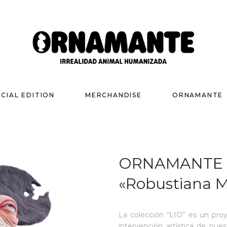
ECIAL EDITION
MERCHANDISE
ORNAMANTE
ORNAMANTE 
«Robustiana Mi
La colección “LIO” es un pro
intervención artística de nues