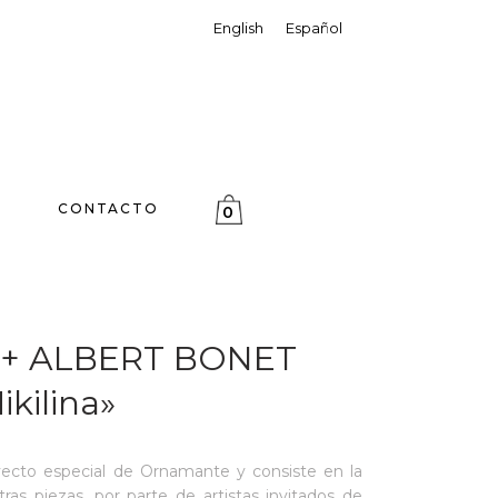
English
Español
CONTACTO
0
+ ALBERT BONET
kilina»
yecto especial de Ornamante y consiste en la
tras piezas, por parte de artistas invitados de