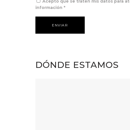
Acepto que se traten mis datos para at
información *
DÓNDE ESTAMOS