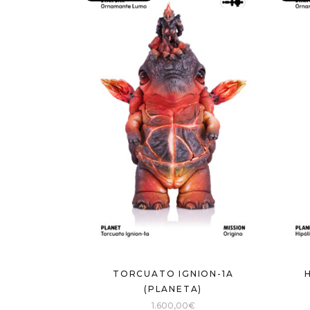
TORCUATO IGNION-1A
(PLANETA)
1.600,00
€