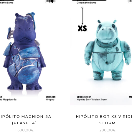
quantity
HIPÓLITO MAGNION-5A
HIPÓLITO BOT XS VIRID
(PLANETA)
STORM
1.600,00
€
290,00
€