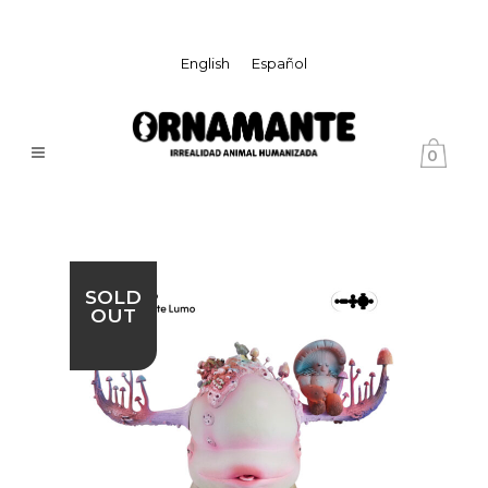
English
Español
0
SOLD
OUT