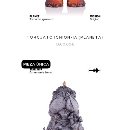
TORCUATO IGNION-1A (PLANETA)
1.600,00
€
PIEZA Ú
NICA