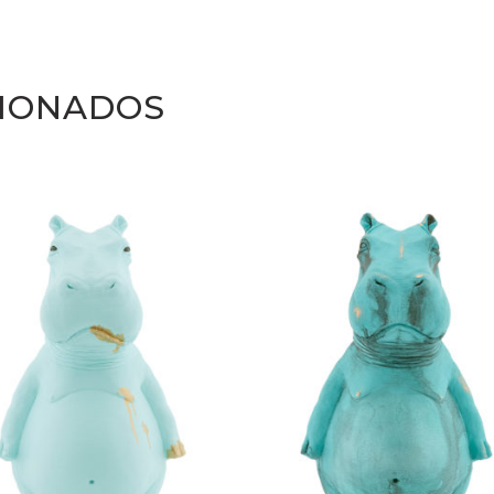
Sheen
quantity
IONADOS