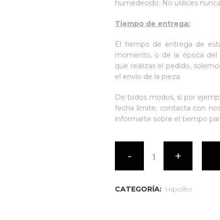
humedecido. No utilices nunca 
Tiempo de entrega:
El tiempo de entrega de esta
momento, o de la época del 
que realizas el pedido, solemos
el envío de la pieza.
De todos modos, si por ejempl
fecha límite, contacta con no
informarte sobre el tiempo par
Hipólito
Blue
&
CATEGORÍA:
Hipolito
Pink