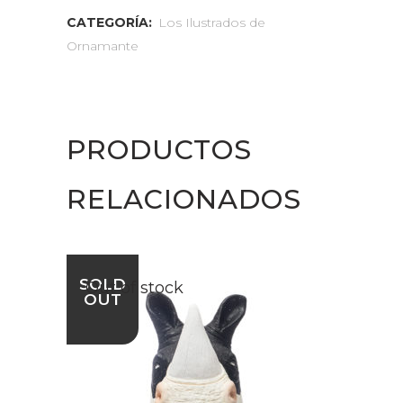
CATEGORÍA:
Los Ilustrados de
Ornamante
PRODUCTOS
RELACIONADOS
SOLD
Out of stock
OUT