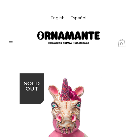
English
Español
0
SOLD
OUT