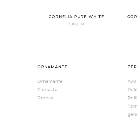
CORNELIA PURE WHITE
COR
300,00
€
ORNAMANTE
TÉR
Ornamante
Avis
Contacto
Polí
Prensa
Polí
Tér
gen