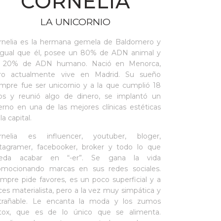
CORNELIA
LA UNICORNIO
rnelia es la hermana gemela de Baldomero y
 igual que él, posee un 80% de ADN animal y
 20% de ADN humano. Nació en Menorca,
ro actualmente vive en Madrid. Su sueño
empre fue ser unicornio y a la que cumplió 18
os y reunió algo de dinero, se implantó un
erno en una de las mejores clínicas estéticas
la capital.
rnelia es influencer, youtuber, bloger,
stagramer, facebooker, broker y todo lo que
eda acabar en “-er”. Se gana la vida
omocionando marcas en sus redes sociales.
empre pide favores, es un poco superficial y a
ces materialista, pero a la vez muy simpática y
trañable. Le encanta la moda y los zumos
tox, que es de lo único que se alimenta.