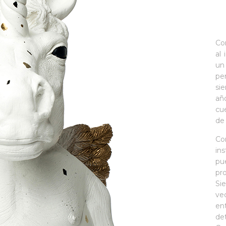
Co
al
un
pe
si
añ
cu
de 
Co
in
pu
pr
Si
ve
en
de