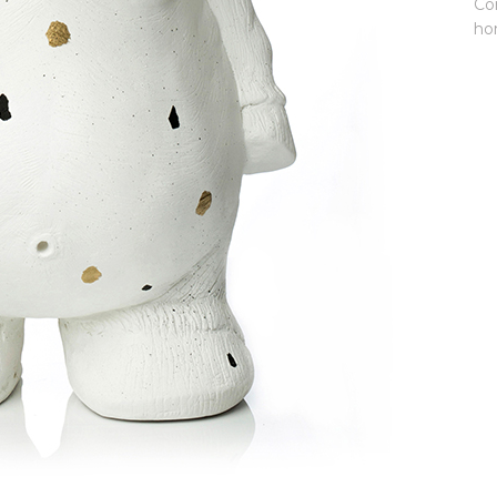
Co
ho