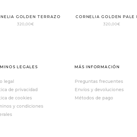
CORNELIA GOLDEN PALE 
NELIA GOLDEN TERRAZO
320,00
€
320,00
€
MINOS LEGALES
MÁS INFORMACIÓN
o legal
Preguntas frecuentes
tica de privacidad
Envíos y devoluciones
tica de cookies
Métodos de pago
minos y condiciones
erales