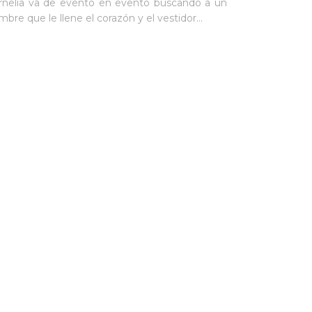
rnelia va de evento en evento buscando a un
mbre que le llene el corazón y el vestidor…