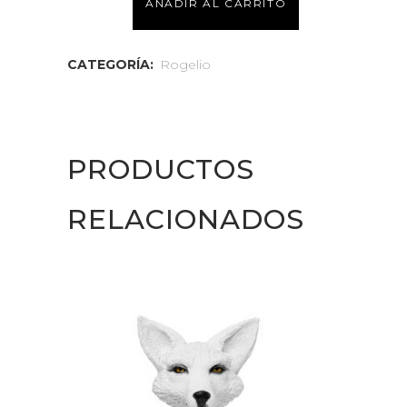
AÑADIR AL CARRITO
Grey
quantity
CATEGORÍA:
Rogelio
PRODUCTOS
RELACIONADOS