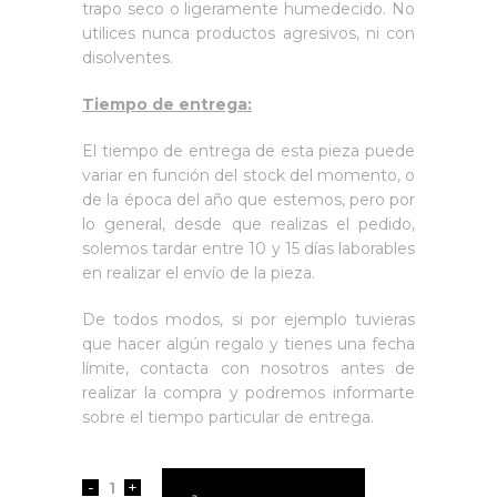
trapo seco o ligeramente humedecido. No
utilices nunca productos agresivos, ni con
disolventes.
Tiempo de entrega:
El tiempo de entrega de esta pieza puede
variar en función del stock del momento, o
de la época del año que estemos, pero por
lo general, desde que realizas el pedido,
solemos tardar entre 10 y 15 días laborables
en realizar el envío de la pieza.
De todos modos, si por ejemplo tuvieras
que hacer algún regalo y tienes una fecha
límite, contacta con nosotros antes de
realizar la compra y podremos informarte
sobre el tiempo particular de entrega.
Rogelio