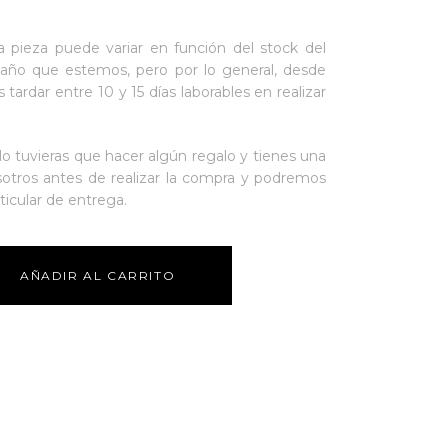
 pieza puede variar en función del stock del
año que estemos, pero por lo general, desde
 tardar entre 10 y 15 días laborables en realizar
o tuvieras que hacer algún regalo y tienes una
sotros antes de realizar la compra y podremos
ticular de entrega.
AÑADIR AL CARRITO