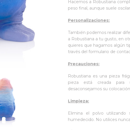
Hacemos a Robustiana comple
peso final, aunque suele oscil
Personalizaciones:
También podemos realizar dife
a Robustiana a tu gusto, en otr
quieres que hagamos algún tip
través del formulario de cont
Precauciones:
Robustiana es una pieza frágil
pieza está creada para s
desaconsejamos su colocación e
Limpieza:
Elimina el polvo utilizand
humedecido. No utilices nunca 