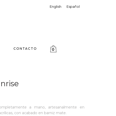
English
Español
CONTACTO
0
nrise
 completamente a mano, artesanalmente en
acrílicas, con acabado en barniz mate.