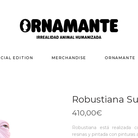
ECIAL EDITION
MERCHANDISE
ORNAMANTE
Robustiana Su
410,00
€
Robustiana está realizada
resinas y pintada con pinturas 