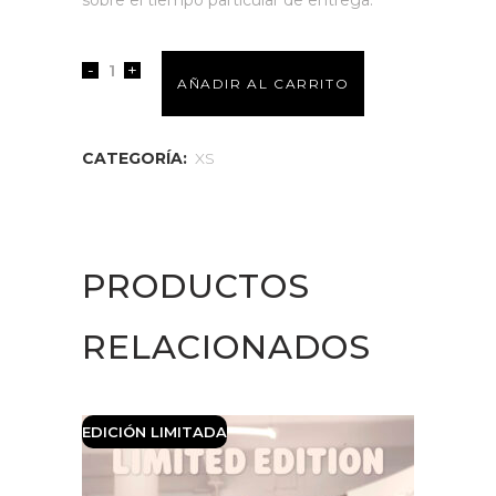
sobre el tiempo particular de entrega.
Primitivo
AÑADIR AL CARRITO
XS
Black
CATEGORÍA:
XS
Carbon
quantity
PRODUCTOS
RELACIONADOS
EDICIÓN LIMITADA