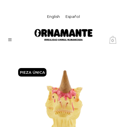
English
Español
0
PIEZA Ú
NICA