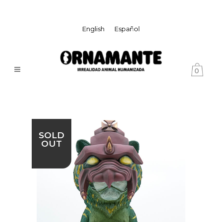
English
Español
0
SOLD
OUT