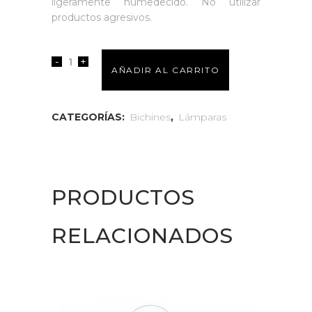
ligeramente humedecido. No utilizar
productos agresivos.
Bichín
AÑADIR AL CARRITO
B1
Pure
CATEGORÍAS:
Bichines
,
Lámparas
White
quantity
PRODUCTOS
RELACIONADOS